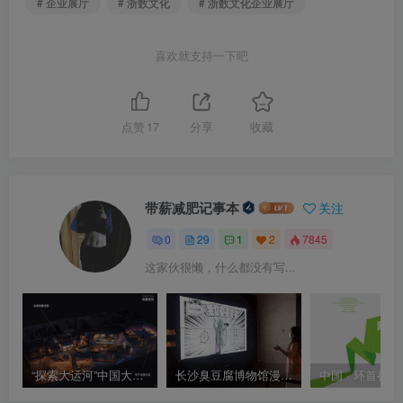
# 企业展厅
# 浙数文化
# 浙数文化企业展厅
喜欢就支持一下吧
点赞
17
分享
收藏
带薪减肥记事本
关注
0
29
1
2
7845
这家伙很懒，什么都没有写...
“探索大运河”中国大运河博物馆展览布展方案
长沙臭豆腐博物馆漫画合影互动 按动作拍照合影生产故事性漫画