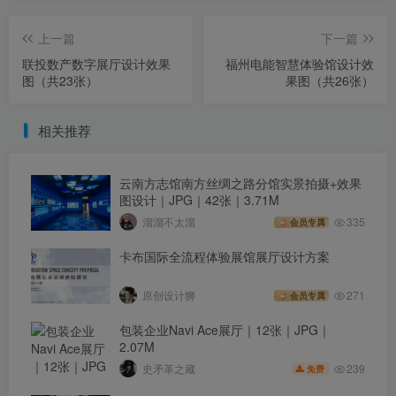
上一篇
下一篇
联投数产数字展厅设计效果
福州电能智慧体验馆设计效
图（共23张）
果图（共26张）
相关推荐
云南方志馆南方丝绸之路分馆实景拍摄+效果
图设计｜JPG｜42张｜3.71M
溜溜不太溜
335
会员专属
卡布国际全流程体验展馆展厅设计方案
原创设计狮
271
会员专属
包装企业Navi Ace展厅｜12张｜JPG｜
2.07M
239
史矛革之藏
免费