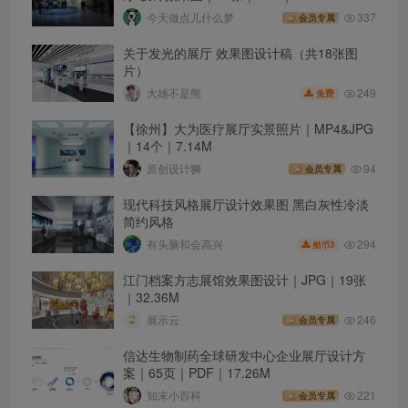
今天做点儿什么梦
337
会员专属
关于发光的展厅 效果图设计稿（共18张图
片）
249
大雄不是熊
免费
【徐州】大为医疗展厅实景照片｜MP4&JPG
｜14个｜7.14M
原创设计狮
94
会员专属
现代科技风格展厅设计效果图 黑白灰性冷淡
简约风格
294
有头脑和会高兴
3
酷币
江门档案方志展馆效果图设计｜JPG｜19张
｜32.36M
展示云
246
会员专属
信达生物制药全球研发中心企业展厅设计方
案｜65页｜PDF｜17.26M
知末小百科
221
会员专属