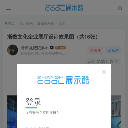
首页
设计效果
展馆效果图
正文
浙数文化企业展厅设计效果图（共16张）
带薪减肥记事本
关注
私信
这家伙很懒，什么都没有写...
0
251
17
图片可
点击
放大，左右滑动浏览，更多资料在下载区获取
登录
没有账号？立即注册