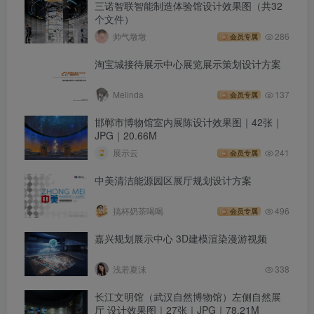
三诺智联智能制造体验馆设计效果图（共32
个文件）
帅气墩墩
286
会员专属
淘宝城接待展示中心展览展示策划设计方案
Melinda
137
会员专属
邯郸市博物馆室内展陈设计效果图｜42张｜
JPG｜20.66M
展示云
241
会员专属
中美清洁能源园区展厅规划设计方案
搞杯奶茶喝喝
496
会员专属
嘉兴规划展示中心 3D建模渲染漫游视频
浅若夏沫
338
长江文明馆（武汉自然博物馆）左侧自然展
厅 设计效果图｜27张｜JPG｜78.21M