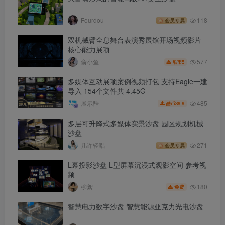
Fourdou
118
会员专属
双机械臂全息舞台表演秀展馆开场视频影片
核心能力展项
577
俞小鱼
5
酷币
多媒体互动展项案例视频打包 支持Eagle一建
导入 154个文件共 4.45G
485
展示酷
39.9
酷币
多层可升降式多媒体实景沙盘 园区规划机械
沙盘
几许轻唱
271
会员专属
L幕投影沙盘 L型屏幕沉浸式观影空间 参考视
频
180
柳絮
免费
智慧电力数字沙盘 智慧能源亚克力光电沙盘