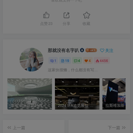
点赞
23
分享
收藏
那就没有名字叭
关注
1
19
4
4
4456
这家伙很懒，什么都没有写...
球顶 音乐厅简约白色沉浸空间 升降光环设计
2024 IFA追觅展位 设计效果图
上一篇
下一篇