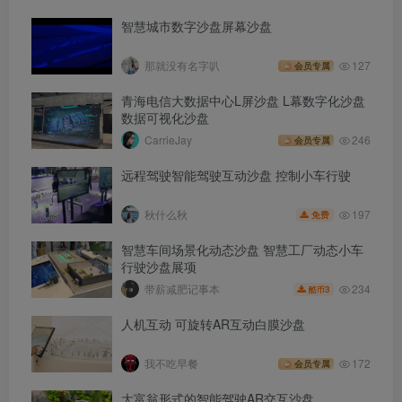
智慧城市数字沙盘屏幕沙盘
那就没有名字叭
127
会员专属
青海电信大数据中心L屏沙盘 L幕数字化沙盘
数据可视化沙盘
CarrieJay
246
会员专属
远程驾驶智能驾驶互动沙盘 控制小车行驶
197
秋什么秋
免费
智慧车间场景化动态沙盘 智慧工厂动态小车
行驶沙盘展项
234
带薪减肥记事本
3
酷币
人机互动 可旋转AR互动白膜沙盘
我不吃早餐
172
会员专属
大富翁形式的智能驾驶AR交互沙盘