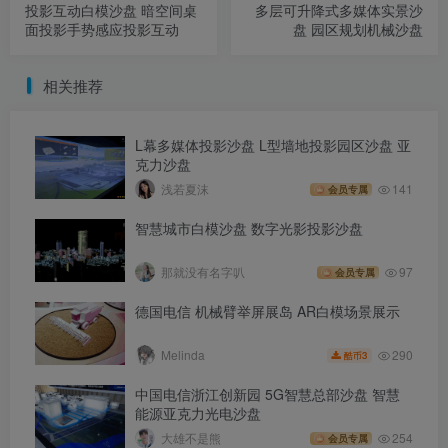
投影互动白模沙盘 暗空间桌
多层可升降式多媒体实景沙
面投影手势感应投影互动
盘 园区规划机械沙盘
相关推荐
L幕多媒体投影沙盘 L型墙地投影园区沙盘 亚
克力沙盘
浅若夏沫
141
会员专属
智慧城市白模沙盘 数字光影投影沙盘
那就没有名字叭
97
会员专属
德国电信 机械臂举屏展岛 AR白模场景展示
290
Melinda
3
酷币
中国电信浙江创新园 5G智慧总部沙盘 智慧
能源亚克力光电沙盘
大雄不是熊
254
会员专属