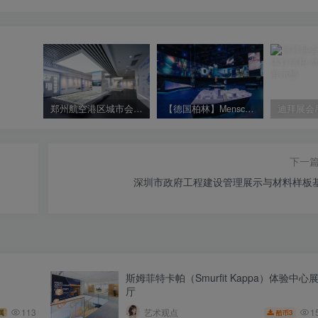
郑州航空港区城市会客厅 展厅实景拍摄照片
【德国柏林】Mensch+Maschine 科学中心展览｜MP4+JPG｜160.1M
下一
深圳市政府工程建设管理展示与材料样板
斯姆菲特卡帕（Smurfit Kappa）体验中心
厅
1
113
艺术观点
3
属
酷币