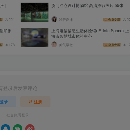
9张｜
厦门红点设计博物馆 高清摄影照片 55张
221
浅若夏沫
2
属
会员专属
塑印象
上海电信信息生活体验馆(IS-Info Space) 上
海市智慧城市体验中心
178
帅气墩墩
1
属
会员专属
请登录后发表评论
登录
注册
社交账号登录