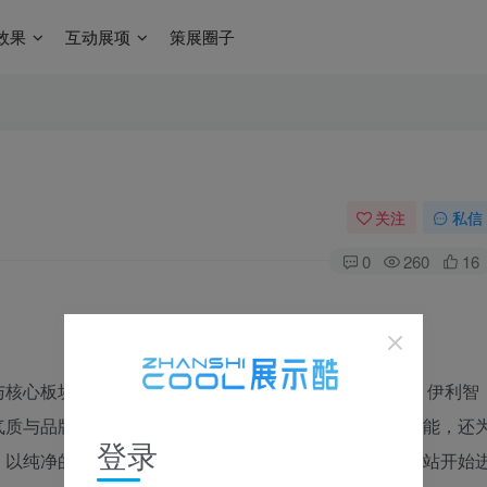
效果
互动展项
策展圈子
关注
私信
0
260
16
核心板块，也是伊利现代智慧健康谷探索之旅的开端。 伊利智
气质与品牌故事，秉承了游客集散、服务、引导的重要功能，还
登录
。以纯净的氛围营造出乳业品牌特有气质，让访客从这一站开始