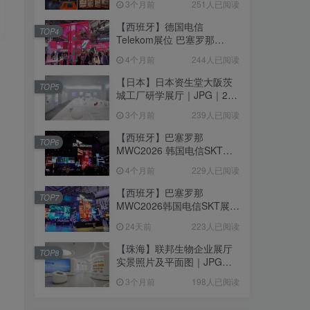
3个月前
251人已阅读
【西班牙】德国电信
TOP4
Telekom展位 巴塞罗那
MWC2026｜MP4｜1080P
4个月前
244人已阅读
｜77.42M
【日本】日本资生堂大阪茨
TOP5
城工厂研学展厅｜JPG｜26
张｜17.52M
3个月前
239人已阅读
【西班牙】巴塞罗那
TOP6
MWC2026 韩国电信SKT展
台｜MP4｜1080P｜
4个月前
229人已阅读
105.67M
【西班牙】巴塞罗那
TOP7
MWC2026韩国电信SKT展台
照片+视频｜JPG+MP4｜16
24天前
223人已阅读
个｜16.51M
【珠海】联邦生物企业展厅
TOP8
实景照片及平面图｜JPG｜
18张｜14.15M
3个月前
198人已阅读