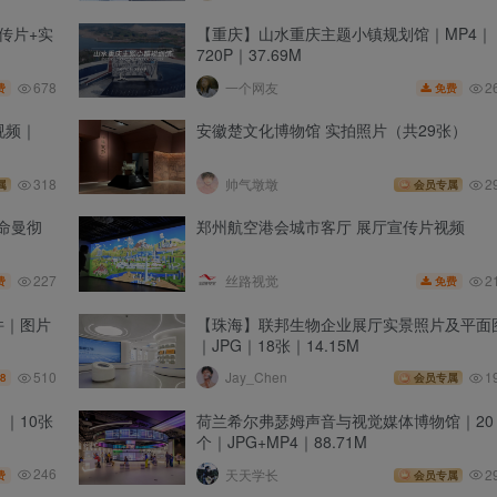
传片+实
【重庆】山水重庆主题小镇规划馆｜MP4｜
720P｜37.69M
678
2
一个网友
费
免费
视频｜
安徽楚文化博物馆 实拍照片（共29张）
318
帅气墩墩
2
属
会员专属
命曼彻
郑州航空港会城市客厅 展厅宣传片视频
227
2
丝路视觉
费
免费
件｜图片
【珠海】联邦生物企业展厅实景照片及平面
｜JPG｜18张｜14.15M
510
Jay_Chen
1
8
会员专属
 ｜10张
荷兰希尔弗瑟姆声音与视觉媒体博物馆｜20
个｜JPG+MP4｜88.71M
246
天天学长
2
费
会员专属