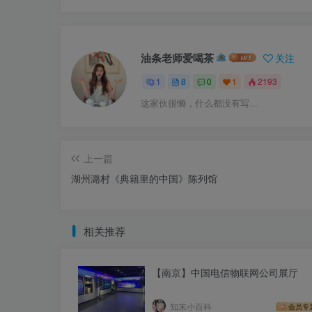
油条老师爱喝茶
关注
1
8
0
1
2193
这家伙很懒，什么都没有写...
上一篇
湖州潞村《典籍里的中国》陈列馆
相关推荐
【南京】中国电信物联网公司展厅
知末小百科
会员专