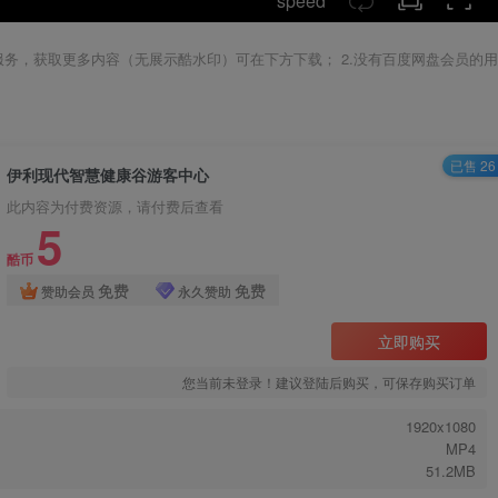
speed
载服务，获取更多内容（无展示酷水印）可在下方下载； 2.没有百度网盘会员的用
已售 26
伊利现代智慧健康谷游客中心
此内容为付费资源，请付费后查看
5
酷币
免费
免费
赞助会员
永久赞助
立即购买
您当前未登录！建议登陆后购买，可保存购买订单
1920x1080
MP4
51.2MB