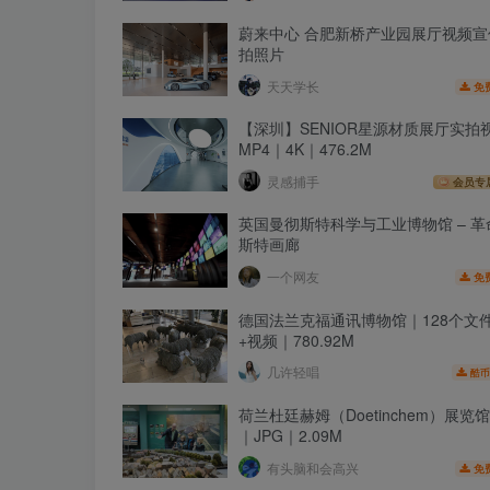
蔚来中心 合肥新桥产业园展厅视频宣
拍照片
天天学长
免
【深圳】SENIOR星源材质展厅实拍
MP4｜4K｜476.2M
灵感捕手
会员专
英国曼彻斯特科学与工业博物馆 – 革
斯特画廊
一个网友
免
德国法兰克福通讯博物馆｜128个文
+视频｜780.92M
几许轻唱
酷币
荷兰杜廷赫姆（Doetinchem）展览馆
｜JPG｜2.09M
有头脑和会高兴
免