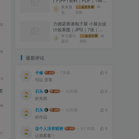
(下)PPT资料｜PDF｜156页
｜123.52M
展来展
会员专属
去
208
力德诺香港电子展 小展台设
65
计效果图｜JPG｜7张｜
4.53M
学习展示
会员专属
设计
250
99
最新评论
卡修
7天前
0
10
可以 厉害
图
石头
12天前
0
好东西
98
石头
12天前
0
好作品
这个人没有昵称
3个月前
0
91
让我看看！