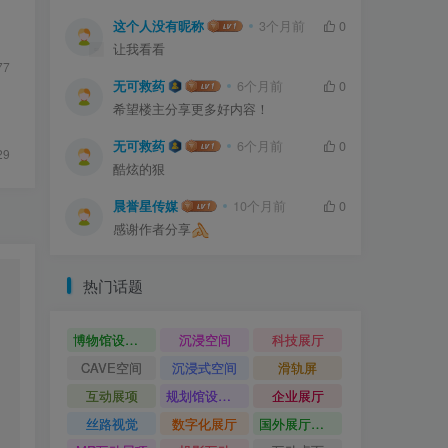
这个人没有昵称
3个月前
0
让我看看
77
无可救药
6个月前
0
希望楼主分享更多好内容！
无可救药
6个月前
0
29
酷炫的狠
晨誉星传媒
10个月前
0
感谢作者分享
热门话题
博物馆设计方案
沉浸空间
科技展厅
CAVE空间
沉浸式空间
滑轨屏
互动展项
规划馆设计方案
企业展厅
丝路视觉
数字化展厅
国外展厅案例