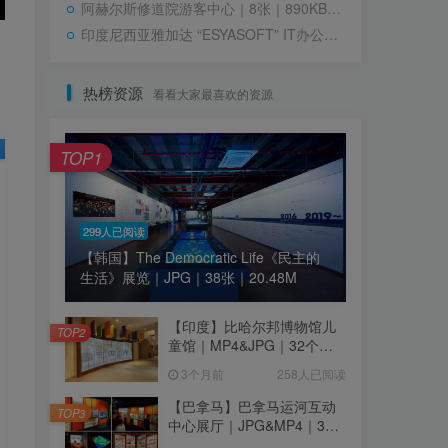
阿赫尔斯修道院游客中心｜8张｜890KB｜JPG
印度尼西亚雅加达 “ESYASOFT” IT办公室设计效果图｜54张｜JPG｜35.5M
热榜资源
看看大家最喜欢的资源
TOP1
299人已阅读
【韩国】The Democratic Life《民主的
生活》展览｜JPG｜38张｜20.48M
【印度】比哈尔邦博物馆儿
TOP2
童馆｜MP4&JPG｜32个｜
16.44M
3个月前
258人已阅读
【巴拿马】巴拿马运河互动
TOP3
中心展厅｜JPG&MP4｜39
个｜293.64M