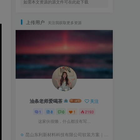
如需本文资源的源文件可在此处下载
上传用户
关注我获取更多资源
油条老师爱喝茶
关注
1
8
0
1
2193
这家伙很懒，什么都没有写...
昆山东利新材料科技有限公司软装方案｜PDF｜36页｜5.82M