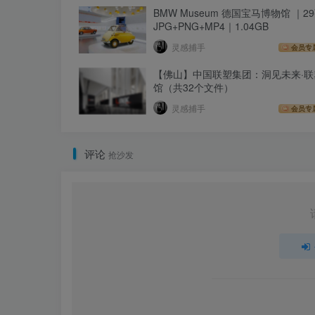
BMW Museum 德国宝马博物馆 ｜2
JPG+PNG+MP4｜1.04GB
灵感捕手
会员专
【佛山】中国联塑集团：洞见未来·联
馆（共32个文件）
灵感捕手
会员专
评论
抢沙发