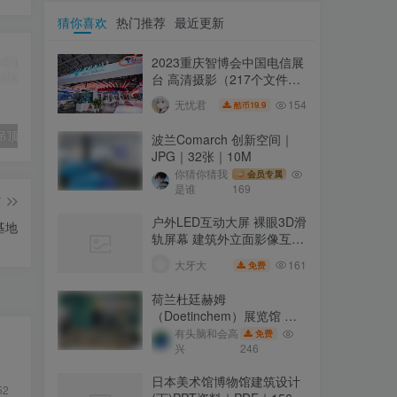
猜你喜欢
热门推荐
最近更新
2023重庆智博会中国电信展
台 高清摄影（217个文件打
包）
154
无忧君
19.9
酷币
迪拜展会吊顶 可升降球体灯结构 动力矩阵装置
永年规划展览馆策划设计方案
昆山东利新材料科技有限公司软装方案｜PDF｜36页｜5.82M
波兰Comarch 创新空间｜
JPG｜32张｜10M
你猜你猜我
会员专属
是谁
169
篇
户外LED互动大屏 裸眼3D滑
基地
轨屏幕 建筑外立面影像互动
装置
161
大牙大
免费
荷兰杜廷赫姆
（Doetinchem）展览馆 ｜
10张｜JPG｜2.09M
有头脑和会高
免费
展
兴
246
日本美术馆博物馆建筑设计
52