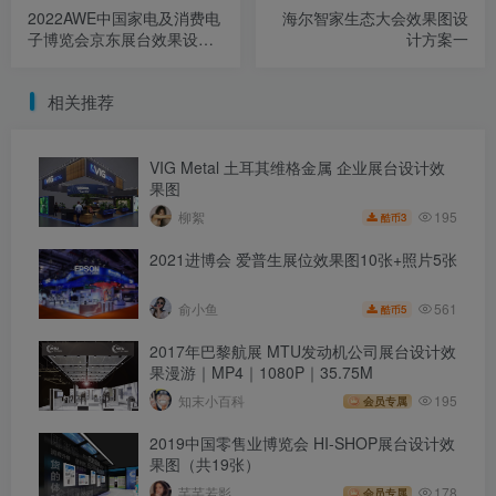
2022AWE中国家电及消费电
海尔智家生态大会效果图设
子博览会京东展台效果设计-
计方案一
中标案初稿
相关推荐
VIG Metal 土耳其维格金属 企业展台设计效
果图
195
柳絮
3
酷币
2021进博会 爱普生展位效果图10张+照片5张
561
俞小鱼
5
酷币
2017年巴黎航展 MTU发动机公司展台设计效
果漫游｜MP4｜1080P｜35.75M
知末小百科
195
会员专属
2019中国零售业博览会 HI-SHOP展台设计效
果图（共19张）
芊芊若影
178
会员专属