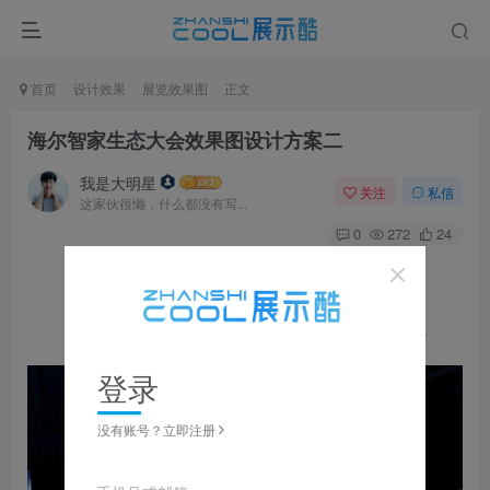
首页
设计效果
展览效果图
正文
海尔智家生态大会效果图设计方案二
我是大明星
关注
私信
这家伙很懒，什么都没有写...
0
272
24
图片可
点击
放大，左右滑动浏览，更多资料在下载区获取
登录
没有账号？立即注册