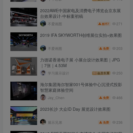
2022AWE中国家电及消费电子博览会京东展
台效果设计-中标案初稿
271
不爱画图
7
酷币
2019 IFA SKYWORTH创维展位实拍+效果图
203
不爱画图
免费
力德诺香港电子展 小展台设计效果图｜JPG
｜7张｜4.53M
学习展示设计
250
会员专属
海尔集团海尔智家001号体验中心沉浸式投影
智慧家庭体验空间
466
Jay_Chen
免费
2023长沙 大众ID Day 展览设计效果图
236
展示兄弟
免费