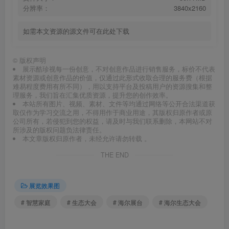
分辨率：
3840x2160
如需本文资源的源文件可在此处下载
©
版权声明
展示酷珍视每一份创意，不对创意作品进行销售服务，标价不代表
素材资源或创意作品的价值，仅通过此形式收取合理的服务费（根据
难易程度费用有所不同），用以支持平台及投稿用户的资源搜集和整
理服务，我们旨在汇集优质资源，提升您的创作效率。
本站所有图片、视频、素材、文件等均通过网络等公开合法渠道获
取仅作为学习交流之用，不得用作于商业用途，其版权归原作者或原
公司所有，若侵犯到您的权益，请及时与我们联系删除，本网站不对
所涉及的版权问题负法律责任。
本文章版权归原作者，未经允许请勿转载 。
THE END
展览效果图
# 智慧家庭
# 生态大会
# 海尔展台
# 海尔生态大会