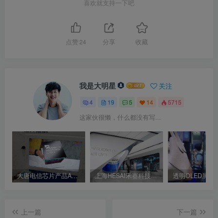
喜欢就支持一下吧
点赞
24
分享
收藏
我是大明星
关注
4
19
5
14
5715
这家伙很懒，什么都没有写...
大唐电信芯片产品AR展示 AR互动屏幕
上海HESAI禾赛科技企业展厅 数字交互展厅 人机交互体验
上一篇
下一篇