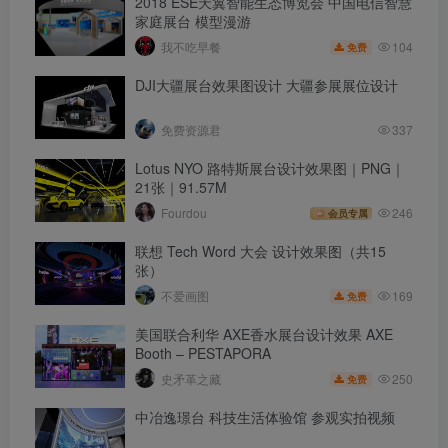
2018 ESE天翼智能生态博览会 中国电信智慧
家庭展台 模型漫游
104
我不吃早餐
免费
DJI大疆展台效果图设计 大疆参展展位设计
免费资源君
337
Lotus NYO 路特斯展台设计效果图｜PNG｜
21张｜91.57M
Fourdou
246
会员专属
联想 Tech Word 大会 设计效果图（共15
张）
169
不爱画图
免费
美国联合利华 AXE香水展台设计效果 AXE
Booth – PESTAPORA
250
史矛革之藏
免费
中冶逸璟台 科技生活体验馆 参观实拍视频